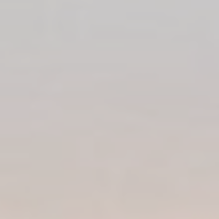
dans le but d'analyser les statistiques de manière agrégée
afin d'améliorer le site internet.
Il n'y a pas de cookies de ce type.
Marketing et publicités
Les cookies marketing seront principalement utilisés par
des tiers pour créer un profil d'utilisateur afin de suivre son
comportement et ses habitudes sur le Web à des fins de
marketing.
Données des utilisateurs publicitaires
Donnez votre consentement pour l'envoi de données
utilisateur liées à la publicité à Google.
Annonces personnalisées
Donner le consentement à des tiers pour la publicité
personnalisée
Confirmer la sélection