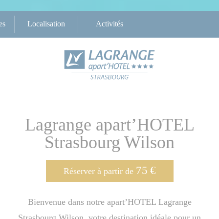
es
Localisation
Activités
Lagrange apart’HOTEL
Strasbourg Wilson
75
€
Réserver à partir de
Bienvenue dans notre apart’HOTEL Lagrange
Strasbourg Wilson, votre destination idéale pour un