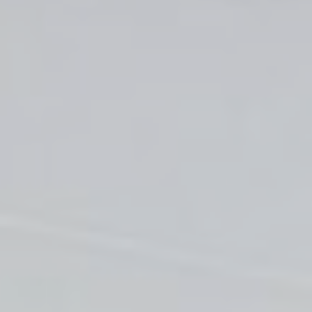
textuelles qui sont utilisés par le site internet pour améliorer
l'expérience utilisateur. Acceptez tous les cookies ou
choisissez les catégories que vous souhaitez autoriser.
relative aux cookies
Nécessaire
Les cookies nécessaires permettent au site internet de se
comporter correctement en permettant des fonctionnalités
de base telles que les connexions aux zones privées ou la
navigation sur le site.
Il n'y a pas de cookies de ce type.
Préférences
Les cookies de préférence permettent de sauvegarder les
préférences de l'utilisateur pour la prochaine visite. Par
exemple, ils pourraient contenir la langue de l'utilisateur.
Nom
Fournisseur
Objectif
_deCountryResp
D-edge
Remember user's
Cookie
consent on Cookies
Consent
and consent