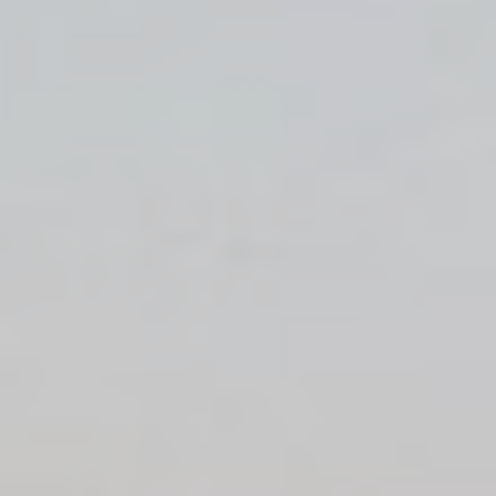
Identifier.
_deCookiesConsentDeleteKey
D-edge
Remember user's
Cookie
consent on Cookies
Consent
and consent
Identifier.
_deCookiesConsentID
D-edge
Remember user's
Cookie
consent on Cookies
Consent
and consent
Identifier.
_deCookiesConsent
D-edge
Remember user's
Cookie
consent on Cookies
Consent
and consent
Identifier.
fb_cookie_law_consent
D-edge
Remember user's
Cookie
consent on Cookies
Consent
and consent
Identifier.
Statistiques
Les cookies de ce type sont utilisés pour collecter des
informations sur le parcours de navigation de l'utilisateur