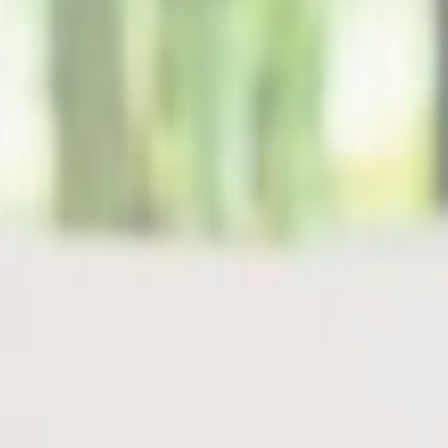
Les cookies sont de petits morceaux d'informations
textuelles qui sont utilisés par le site internet pour améliorer
l'expérience utilisateur. Acceptez tous les cookies ou
choisissez les catégories que vous souhaitez autoriser.
relative aux cookies
Nécessaire
Les cookies nécessaires permettent au site internet de se
comporter correctement en permettant des fonctionnalités
de base telles que les connexions aux zones privées ou la
navigation sur le site.
Il n'y a pas de cookies de ce type.
Préférences
Les cookies de préférence permettent de sauvegarder les
préférences de l'utilisateur pour la prochaine visite. Par
exemple, ils pourraient contenir la langue de l'utilisateur.
Nom
Fournisseur
Objectif
_deCountryResp
D-edge
Remember user's
Cookie
consent on Cookies