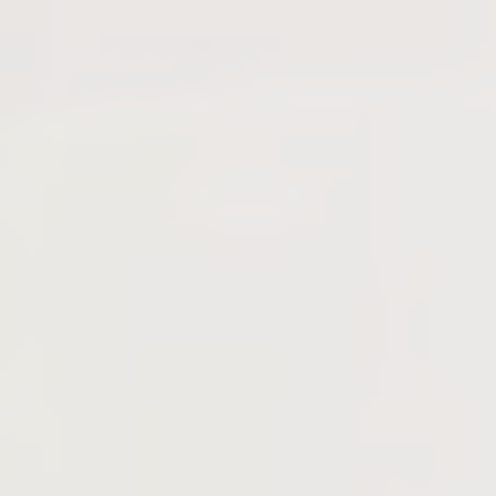
Consent
and consent
Identifier.
_deCookiesConsentDeleteKey
D-edge
Remember user's
Cookie
consent on Cookies
Consent
and consent
Identifier.
_deCookiesConsentID
D-edge
Remember user's
Cookie
consent on Cookies
Consent
and consent
Identifier.
_deCookiesConsent
D-edge
Remember user's
Cookie
consent on Cookies
Consent
and consent
Identifier.
fb_cookie_law_consent
D-edge
Remember user's
Cookie
consent on Cookies
Consent
and consent
Identifier.
Statistiques
Les cookies de ce type sont utilisés pour collecter des