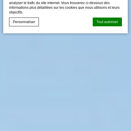
analyser le trafic du site internet. Vous trouverez ci-dessous des
informations plus détaillées sur les cookies que nous utilisons et leurs
objectifs.
Personnaliser
Tout autoriser
Déclaration de cookie par
d-edge Macaron CMP
. Dernière mise à
jour: 2023-09-28.
Que sont les cookies?
Les cookies sont de petits morceaux d'informations
textuelles qui sont utilisés par le site internet pour améliorer
l'expérience utilisateur. Acceptez tous les cookies ou
choisissez les catégories que vous souhaitez autoriser.
relative aux cookies
Nécessaire
Les cookies nécessaires permettent au site internet de se
comporter correctement en permettant des fonctionnalités
de base telles que les connexions aux zones privées ou la
navigation sur le site.