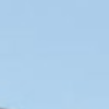
Il n'y a pas de cookies de ce type.
Préférences
Les cookies de préférence permettent de sauvegarder les
préférences de l'utilisateur pour la prochaine visite. Par
exemple, ils pourraient contenir la langue de l'utilisateur.
Nom
Fournisseur
Objectif
_deCountryResp
D-edge
Remember user's
Cookie
consent on Cookies
Consent
and consent
Identifier.
_deCookiesConsentDeleteKey
D-edge
Remember user's
Cookie
consent on Cookies
Consent
and consent
Identifier.
_deCookiesConsentID
D-edge
Remember user's
Cookie
consent on Cookies
Consent
and consent
Identifier.
_deCookiesConsent
D-edge
Remember user's
Cookie
consent on Cookies