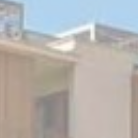
Consent
and consent
Identifier.
fb_cookie_law_consent
D-edge
Remember user's
Cookie
consent on Cookies
Consent
and consent
Identifier.
Statistiques
Les cookies de ce type sont utilisés pour collecter des
informations sur le parcours de navigation de l'utilisateur
dans le but d'analyser les statistiques de manière agrégée
afin d'améliorer le site internet.
Il n'y a pas de cookies de ce type.
Marketing et publicités
Les cookies marketing seront principalement utilisés par
des tiers pour créer un profil d'utilisateur afin de suivre son
comportement et ses habitudes sur le Web à des fins de
marketing.